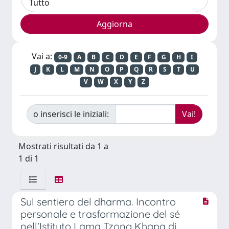
Vai a:
0-9
A
B
C
D
E
F
G
H
I
J
K
L
M
N
O
P
Q
R
S
T
U
V
W
X
Y
Z
o inserisci le iniziali:
Mostrati risultati da 1 a
1 di 1
Sul sentiero del dharma. Incontro
personale e trasformazione del sé
nell'Istituto Lama Tzong Khapa di