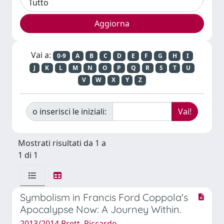
Vai a:
0-9
A
B
C
D
E
F
G
H
I
J
K
L
M
N
O
P
Q
R
S
T
U
V
W
X
Y
Z
o inserisci le iniziali:
Mostrati risultati da 1 a
1 di 1
Symbolism in Francis Ford Coppola's
Apocalypse Now: A Journey Within.
2013/2014 Brett, Riccardo