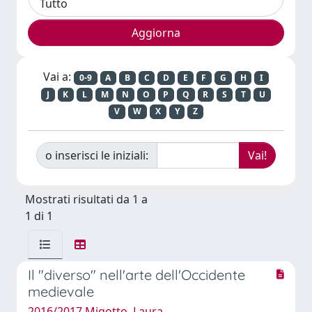
Vai a:
0-9
A
B
C
D
E
F
G
H
I
J
K
L
M
N
O
P
Q
R
S
T
U
V
W
X
Y
Z
o inserisci le iniziali:
Mostrati risultati da 1 a
1 di 1
Il "diverso" nell'arte dell'Occidente
medievale
2016/2017 Migotto, Laura