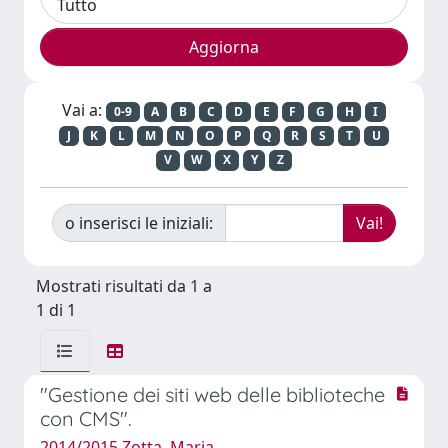
Vai a:
0-9
A
B
C
D
E
F
G
H
I
J
K
L
M
N
O
P
Q
R
S
T
U
V
W
X
Y
Z
o inserisci le iniziali:
Mostrati risultati da 1 a
1 di 1
"Gestione dei siti web delle biblioteche
con CMS".
2014/2015 Zotta, Maria