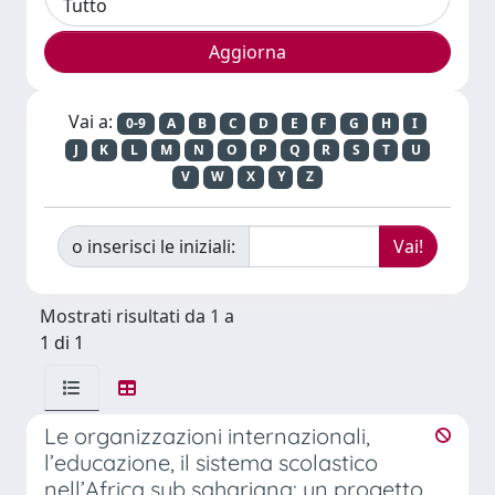
Vai a:
0-9
A
B
C
D
E
F
G
H
I
J
K
L
M
N
O
P
Q
R
S
T
U
V
W
X
Y
Z
o inserisci le iniziali:
Mostrati risultati da 1 a
1 di 1
Le organizzazioni internazionali,
l’educazione, il sistema scolastico
nell’Africa sub sahariana: un progetto