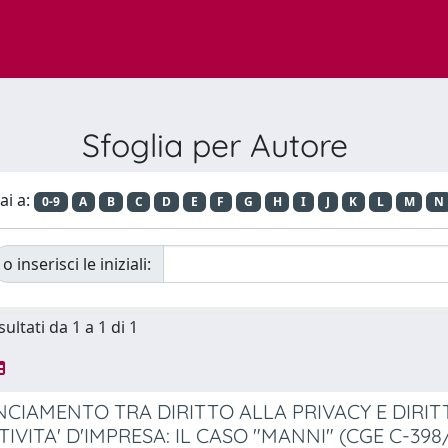
Sfoglia per Autore
ai a:
0-9
A
B
C
D
E
F
G
H
I
J
K
L
M
N
o inserisci le iniziali:
sultati da 1 a 1 di 1
ANCIAMENTO TRA DIRITTO ALLA PRIVACY E DIRI
TIVITA' D'IMPRESA: IL CASO "MANNI" (CGE C-398/