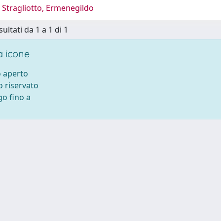
 Stragliotto, Ermenegildo
sultati da 1 a 1 di 1
 icone
 aperto
 riservato
o fino a