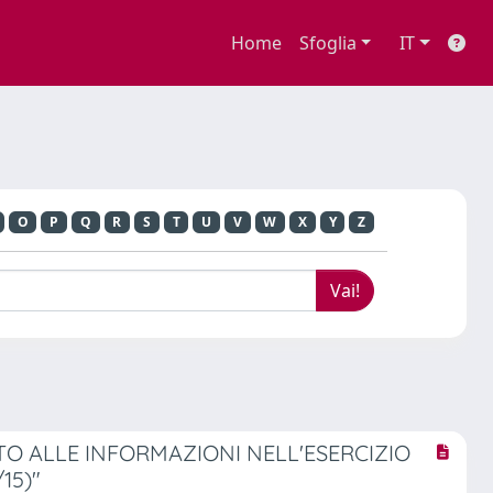
Home
Sfoglia
IT
O
P
Q
R
S
T
U
V
W
X
Y
Z
TTO ALLE INFORMAZIONI NELL'ESERCIZIO
15)"