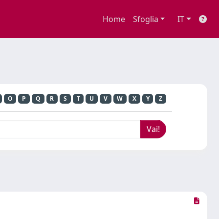
Home
Sfoglia
IT
O
P
Q
R
S
T
U
V
W
X
Y
Z