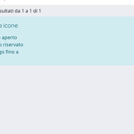
sultati da 1 a 1 di 1
 icone
 aperto
 riservato
o fino a