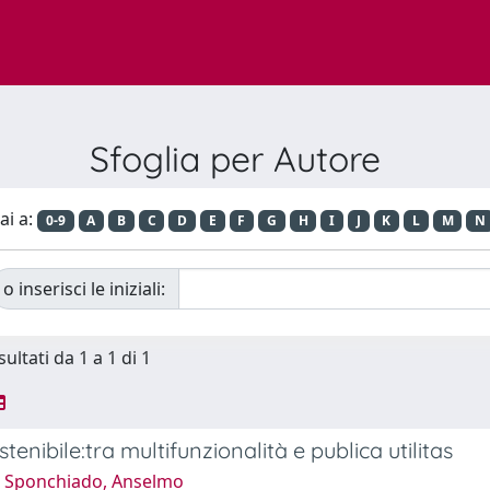
Sfoglia per Autore
ai a:
0-9
A
B
C
D
E
F
G
H
I
J
K
L
M
N
o inserisci le iniziali:
sultati da 1 a 1 di 1
tenibile:tra multifunzionalità e publica utilitas
 Sponchiado, Anselmo