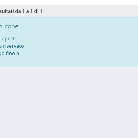
sultati da 1 a 1 di 1
 icone
 aperto
 riservato
o fino a