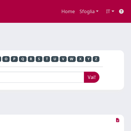
Home
Sfoglia
IT
O
P
Q
R
S
T
U
V
W
X
Y
Z