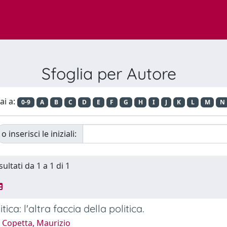
Sfoglia per Autore
ai a:
0-9
A
B
C
D
E
F
G
H
I
J
K
L
M
N
o inserisci le iniziali:
sultati da 1 a 1 di 1
itica: l'altra faccia della politica.
 Copetta, Maurizio