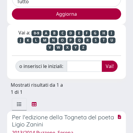
Vai a:
0-9
A
B
C
D
E
F
G
H
I
J
K
L
M
N
O
P
Q
R
S
T
U
V
W
X
Y
Z
o inserisci le iniziali:
Mostrati risultati da 1 a
1 di 1
Per l'edizione della Togneta del poeta
Ligio Zanini
2013/2014 Ruzzene, Serena