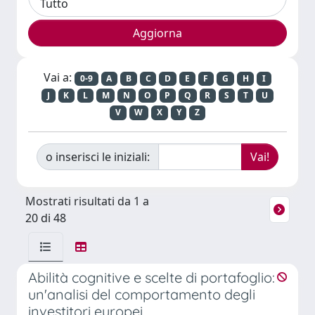
Vai a:
0-9
A
B
C
D
E
F
G
H
I
J
K
L
M
N
O
P
Q
R
S
T
U
V
W
X
Y
Z
o inserisci le iniziali:
Mostrati risultati da 1 a
20 di 48
Abilità cognitive e scelte di portafoglio:
un'analisi del comportamento degli
investitori europei