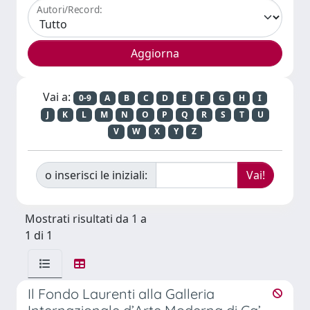
Autori/Record:
Vai a:
0-9
A
B
C
D
E
F
G
H
I
J
K
L
M
N
O
P
Q
R
S
T
U
V
W
X
Y
Z
o inserisci le iniziali:
Mostrati risultati da 1 a
1 di 1
Il Fondo Laurenti alla Galleria