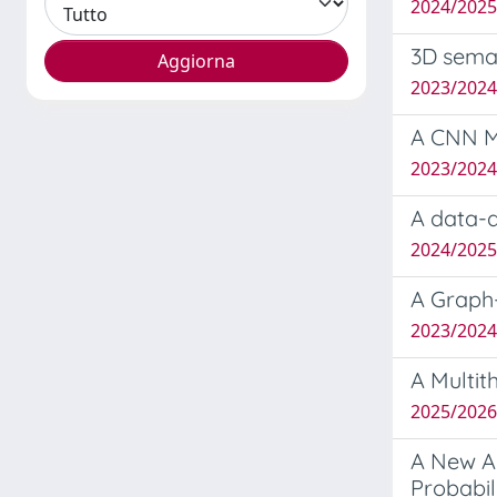
2024/202
3D seman
2023/202
A CNN Mo
2023/202
A data-d
2024/2025
A Graph
2023/2024
A Multi
2025/202
A New Ap
Probabil