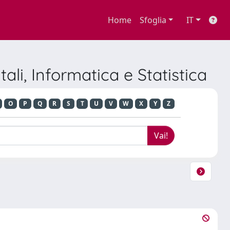
Home
Sfoglia
IT
li, Informatica e Statistica
O
P
Q
R
S
T
U
V
W
X
Y
Z