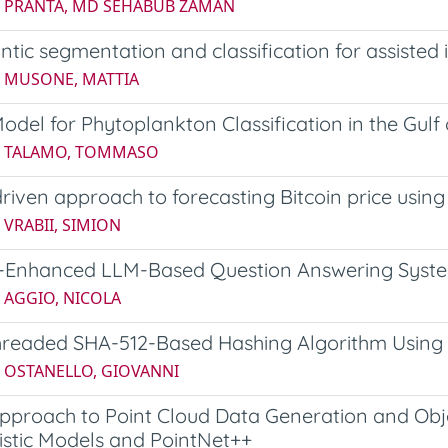
5 PRANTA, MD SEHABUB ZAMAN
tic segmentation and classification for assisted
4 MUSONE, MATTIA
del for Phytoplankton Classification in the Gulf 
4 TALAMO, TOMMASO
riven approach to forecasting Bitcoin price using
 VRABII, SIMION
-Enhanced LLM-Based Question Answering System
 AGGIO, NICOLA
threaded SHA-512-Based Hashing Algorithm Using
6 OSTANELLO, GIOVANNI
proach to Point Cloud Data Generation and Obje
istic Models and PointNet++