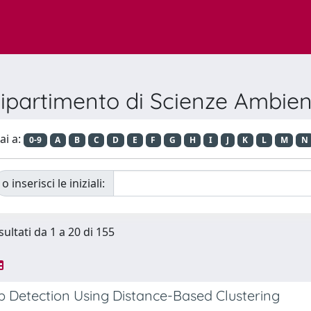
partimento di Scienze Ambienta
ai a:
0-9
A
B
C
D
E
F
G
H
I
J
K
L
M
N
o inserisci le iniziali:
sultati da 1 a 20 di 155
 Detection Using Distance-Based Clustering