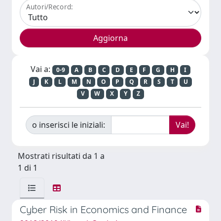
Autori/Record:
Vai a:
0-9
A
B
C
D
E
F
G
H
I
J
K
L
M
N
O
P
Q
R
S
T
U
V
W
X
Y
Z
o inserisci le iniziali:
Mostrati risultati da 1 a
1 di 1
Cyber Risk in Economics and Finance