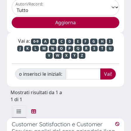
Autori/Record:
Vai a:
0-9
A
B
C
D
E
F
G
H
I
J
K
L
M
N
O
P
Q
R
S
T
U
V
W
X
Y
Z
o inserisci le iniziali:
Mostrati risultati da 1 a
1 di 1
Customer Satisfaction e Customer