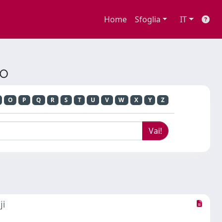
Home
Sfoglia
IT
lo
O
P
Q
R
S
T
U
V
W
X
Y
Z
ji