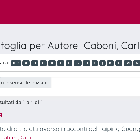
foglia per Autore Caboni, Car
ai a:
0-9
A
B
C
D
E
F
G
H
I
J
K
L
M
N
o inserisci le iniziali:
sultati da 1 a 1 di 1
to di altro attraverso i racconti del Taiping Guang
 Caboni, Carlo