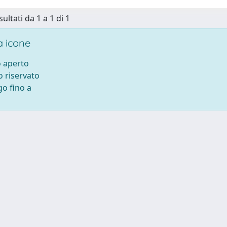
sultati da 1 a 1 di 1
 icone
 aperto
 riservato
o fino a