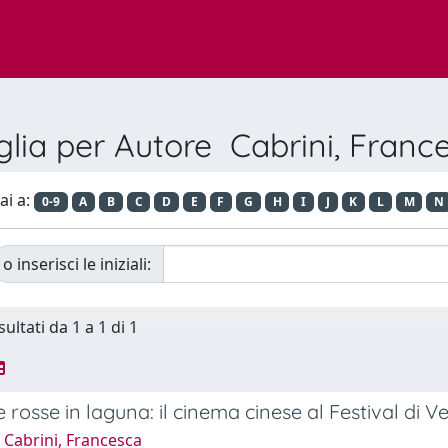
glia per Autore Cabrini, Franc
ai a:
0-9
A
B
C
D
E
F
G
H
I
J
K
L
M
N
o inserisci le iniziali:
sultati da 1 a 1 di 1
 rosse in laguna: il cinema cinese al Festival di V
 Cabrini, Francesca