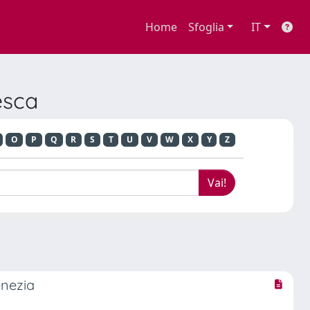
Home
Sfoglia
IT
esca
O
P
Q
R
S
T
U
V
W
X
Y
Z
enezia