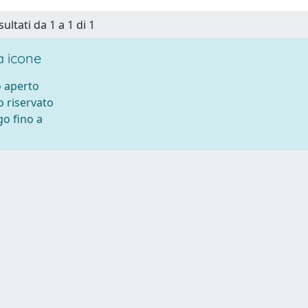
sultati da 1 a 1 di 1
 icone
 aperto
 riservato
o fino a