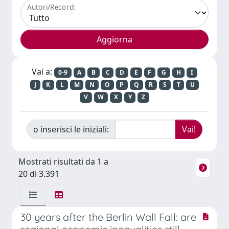
Autori/Record:
Vai a:
0-9
A
B
C
D
E
F
G
H
I
J
K
L
M
N
O
P
Q
R
S
T
U
V
W
X
Y
Z
o inserisci le iniziali:
Mostrati risultati da 1 a
20 di 3.391
30 years after the Berlin Wall Fall: are