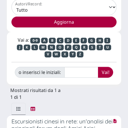
Autori/Record:
Vai a:
0-9
A
B
C
D
E
F
G
H
I
J
K
L
M
N
O
P
Q
R
S
T
U
V
W
X
Y
Z
o inserisci le iniziali:
Mostrati risultati da 1 a
1 di 1
Escursionisti cinesi in rete: un'analisi dei