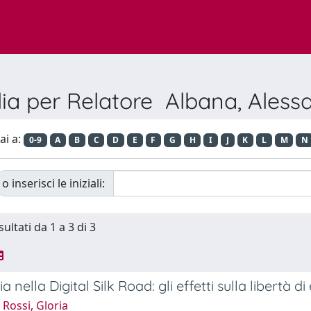
lia per Relatore Albana, Aless
ai a:
0-9
A
B
C
D
E
F
G
H
I
J
K
L
M
N
o inserisci le iniziali:
sultati da 1 a 3 di 3
a nella Digital Silk Road: gli effetti sulla libertà
Rossi, Gloria