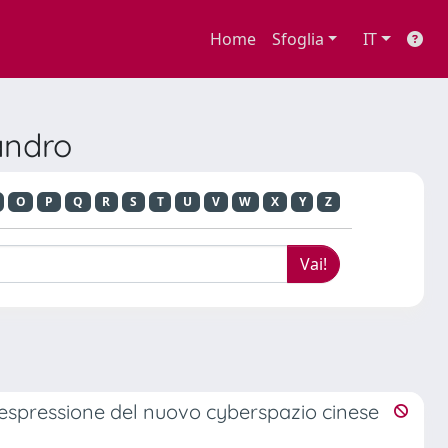
Home
Sfoglia
IT
andro
O
P
Q
R
S
T
U
V
W
X
Y
Z
 di espressione del nuovo cyberspazio cinese